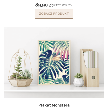
89,90 zł
w tym %s VAT
w tym
23%
VAT
Cena brutto
ZOBACZ PRODUKT
Plakat Monstera