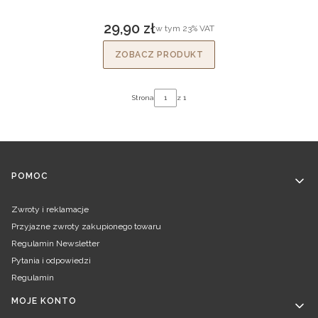
29,90 zł
w tym %s VAT
w tym
23%
VAT
Cena brutto
ZOBACZ PRODUKT
Strona
z 1
Linki w stopce
POMOC
Zwroty i reklamacje
Przyjazne zwroty zakupionego towaru
Regulamin Newsletter
Pytania i odpowiedzi
Regulamin
MOJE KONTO