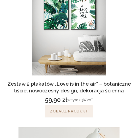
Zestaw 2 plakatów „Love is in the air” – botaniczne
liście, nowoczesny design, dekoracja ścienna
59,90 zł
w tym %s VAT
w tym
23%
VAT
Cena brutto
ZOBACZ PRODUKT