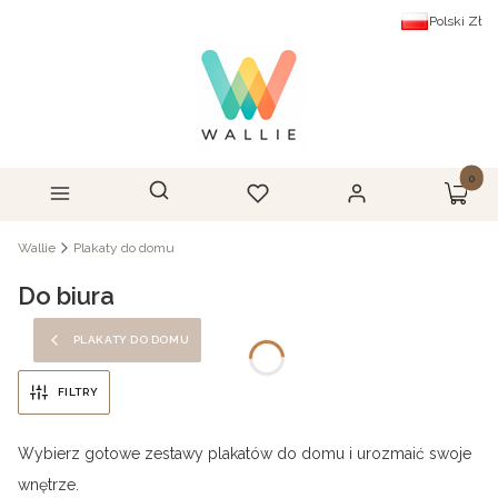
Polski
Zł
Produk
Otwórz wyszukiwarkę
Szukaj
Menu
Ulubione
Zaloguj się
Koszyk
Wallie
Plakaty do domu
Do biura
PLAKATY DO DOMU
FILTRY
Wybierz gotowe zestawy plakatów do domu i urozmaić swoje
wnętrze.