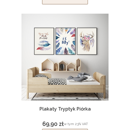
Plakaty Tryptyk Piórka
69,90 zł
w tym %s VAT
w tym
23%
VAT
Cena brutto