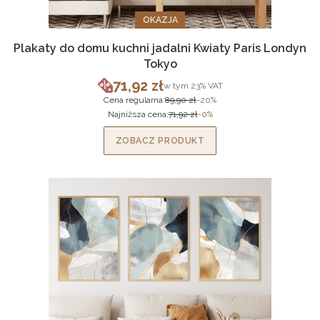
OKAZJA
Plakaty do domu kuchni jadalni Kwiaty Paris Londyn
Tokyo
71,92 zł
w tym %s VAT
w tym
23%
VAT
Cena promocyjna brutto
Cena regularna:
89,90 zł
-20%
Najniższa cena:
71,92 zł
-0%
ZOBACZ PRODUKT