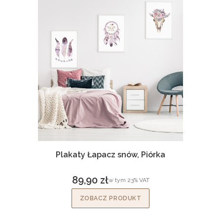
Plakaty Łapacz snów, Piórka
89,90 zł
w tym %s VAT
w tym
23%
VAT
Cena brutto
ZOBACZ PRODUKT