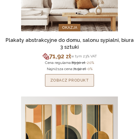
OKAZJA
Plakaty abstrakcyjne do domu, salonu sypialni, biura
3 sztuki
71,92 zł
w tym %s VAT
w tym
23%
VAT
Cena promocyjna brutto
Cena regularna:
89,90 zł
-20%
Najniższa cena:
71,92 zł
-0%
ZOBACZ PRODUKT