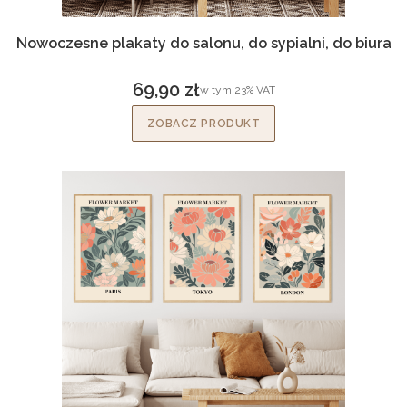
Nowoczesne plakaty do salonu, do sypialni, do biura
69,90 zł
w tym %s VAT
w tym
23%
VAT
Cena brutto
ZOBACZ PRODUKT