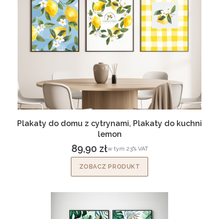
Plakaty do domu z cytrynami, Plakaty do kuchni
lemon
89,90 zł
w tym %s VAT
w tym
23%
VAT
Cena brutto
ZOBACZ PRODUKT