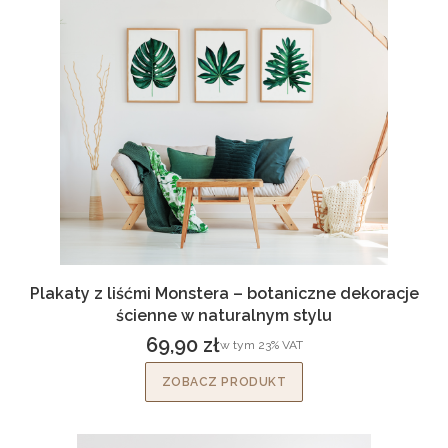
Plakaty z liśćmi Monstera – botaniczne dekoracje
ścienne w naturalnym stylu
69,90 zł
w tym %s VAT
w tym
23%
VAT
Cena brutto
ZOBACZ PRODUKT