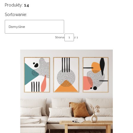
Produkty:
14
Lista produktów
Sortowanie:
Domyślne
Strona
z 1