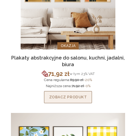
OKAZJA
Plakaty abstrakcyjne do salonu, kuchni, jadalni,
biura
71,92 zł
w tym %s VAT
w tym
23%
VAT
Cena promocyjna brutto
Cena regularna:
89,90 zł
-20%
Najniższa cena:
71,92 zł
-0%
ZOBACZ PRODUKT