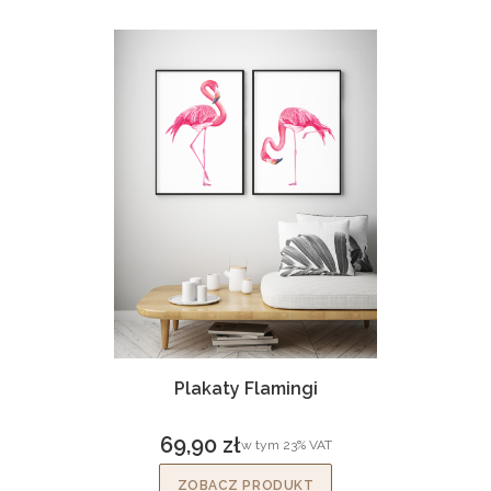
Plakaty Flamingi
69,90 zł
w tym %s VAT
w tym
23%
VAT
Cena brutto
ZOBACZ PRODUKT