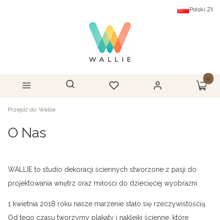
Polski
Zł
Produk
Otwórz wyszukiwarkę
Szukaj
Menu
Ulubione
Zaloguj się
Koszyk
Przejdź do:
Wallie
O Nas
WALLIE to studio dekoracji ściennych stworzone z pasji do
projektowania wnętrz oraz miłości do dziecięcej wyobraźni.
1 kwietnia 2018 roku nasze marzenie stało się rzeczywistością.
Od tego czasu tworzymy plakaty i naklejki ścienne, które