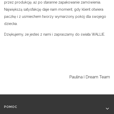
przez produkcję, aż po staranne zapakowanie zamówienia.
Największą satysfakcję daje nam moment, gdy klient otwiera
paczkę i z uśmiechem tworzy wymarzony pokój dla swojego
dziecka.
Dziękujemy, że jesteś z nami i zapraszamy do świata WALLIE.
Paulina i Dream Team
Linki w stopce
POMOC