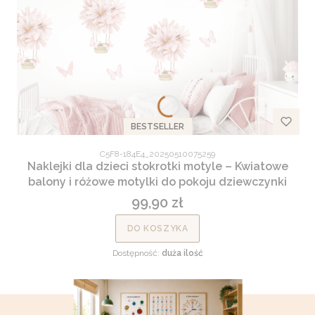
BESTSELLER
Kod produktu
C5F8-184E4_20250510075259
Naklejki dla dzieci stokrotki motyle – Kwiatowe
balony i różowe motylki do pokoju dziewczynki
99,90 zł
Cena
DO KOSZYKA
Dostępność:
duża ilość