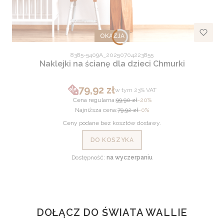
OKAZJA
Kod produktu
8385-5409A_20250704223855
Naklejki na ścianę dla dzieci Chmurki
79,92 zł
w tym %s VAT
w tym
23%
VAT
Cena promocyjna brutto
Cena regularna:
99,90 zł
-20%
Najniższa cena:
79,92 zł
-0%
Ceny podane bez kosztów dostawy.
DO KOSZYKA
Dostępność:
na wyczerpaniu
DOŁĄCZ DO ŚWIATA WALLIE