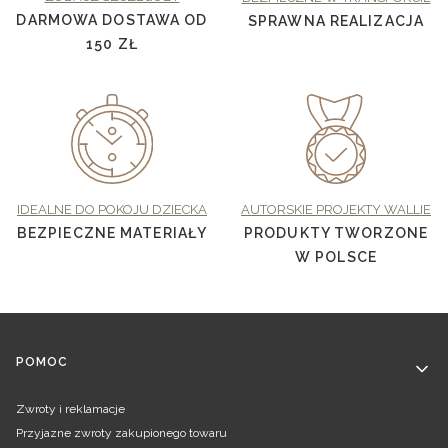
DARMOWA DOSTAWA OD
SPRAWNA REALIZACJA
150 ZŁ
IDEALNE DO POKOJU DZIECKA
AUTORSKIE PROJEKTY WALLIE
BEZPIECZNE MATERIAŁY
PRODUKTY TWORZONE
W POLSCE
Linki w stopce
POMOC
Zwroty i reklamacje
Przyjazne zwroty zakupionego towaru