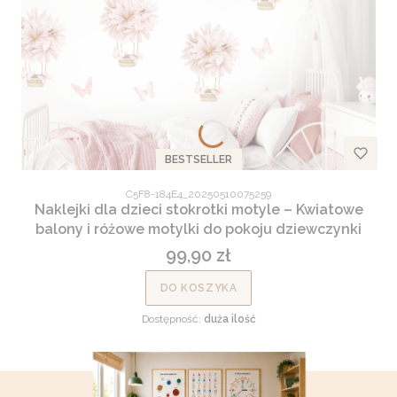
BESTSELLER
Kod produktu
C5F8-184E4_20250510075259
Naklejki dla dzieci stokrotki motyle – Kwiatowe
balony i różowe motylki do pokoju dziewczynki
99,90 zł
Cena
DO KOSZYKA
Dostępność:
duża ilość