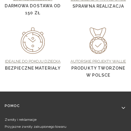
DARMOWA DOSTAWA OD
SPRAWNA REALIZACJA
150 ZŁ
IDEALNE DO POKOJU DZIECKA
AUTORSKIE PROJEKTY WALLIE
BEZPIECZNE MATERIAŁY
PRODUKTY TWORZONE
W POLSCE
Linki w stopce
POMOC
Zwroty i reklamacje
Przyjazne zwroty zakupionego towaru