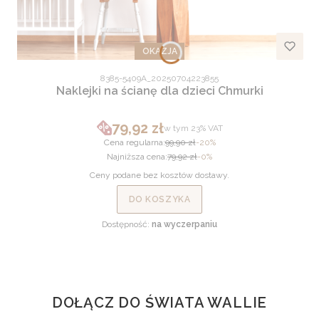
OKAZJA
Kod produktu
8385-5409A_20250704223855
Naklejki na ścianę dla dzieci Chmurki
79,92 zł
w tym %s VAT
w tym
23%
VAT
Cena promocyjna brutto
Cena regularna:
99,90 zł
-20%
Najniższa cena:
79,92 zł
-0%
Ceny podane bez kosztów dostawy.
DO KOSZYKA
Dostępność:
na wyczerpaniu
DOŁĄCZ DO ŚWIATA WALLIE