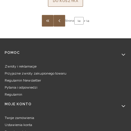
DO KOSZYKA
Strona
z 14
WRÓĆ DO PIERWSZEJ STRONY Z PRODUKT
Linki w stopce
POMOC
Zwroty i reklamacje
Przyjazne zwroty zakupionego towaru
Regulamin Newsletter
Pytania i odpowiedzi
Regulamin
MOJE KONTO
Twoje zamówienia
Ustawienia konta