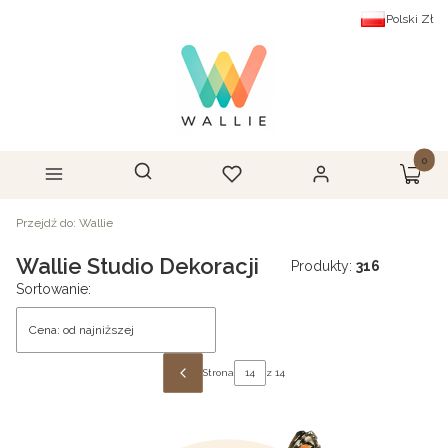
Polski
Zł
Produk
Otwórz wyszukiwarkę
Szukaj
Menu
Ulubione
Zaloguj się
Koszyk
Przejdź do:
Wallie
Wallie Studio Dekoracji
Produkty:
316
Lista produktów
Sortowanie:
Cena: od najniższej
Strona
z 14
POPRZEDNIE PRODUKTY