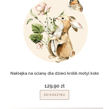
Naklejka na ścianę dla dzieci królik motyl koło
129,90 zł
Cena
DO KOSZYKA