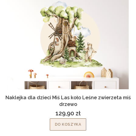
Naklejka dla dzieci Miś Las koło Leśne zwierzeta miś
drzewo
129,90 zł
Cena
DO KOSZYKA